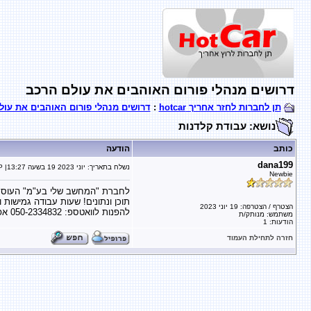
דרושים מנהלי פורום האוהבים את עולם הרכב
תן לחברות לחזר אחריך hotcar
:
דרושים מנהלי פורום האוהבים את עול
נושא: עבודת קלדנות
כותב
הודעה
dana199
נשלח בתאריך:
19 יוני 2023
בשעה
13:27
| IP רשוּם
Newbie
לחברת "המחשב שלי בע"מ" העוסקת
תוכן ונתונים! שעות עבודה גמישות ו
הצטרף / הצטרפה: 19 יוני 2023
להפנות לוואטספ: 050-2334832 אפרת
משתמש: מנותק/ת
הודעות: 1
חזרה לתחילת העמוד