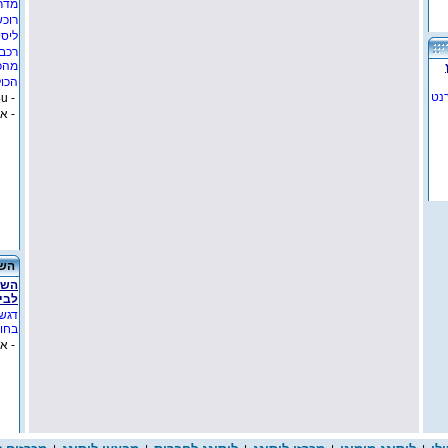
מדרי
רוכש
ליסי
רכב 
מהכ
הכול
נט
- lease4u
- א
השכ
השכ
לבי
דגש
בחו"
- א