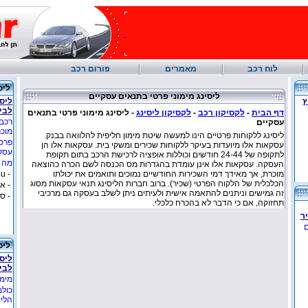
לוח רכב
מאמרים
פורום רכב
ליס
ליסינג מימוני פרטי בתנאים עסקיים
ץ
ליסי
לבי
דף הבית
-
לקסיקון רכב
-
לקסיקון ליסינג
-
ליסינג מימוני פרטי בתנאים
רכבי
עסקיים
מוכ
ליסינג ללקוחות פרטיים הינו למעשה שיטת מימון חליפית להלוואה בבנק.
פרסו
עסקאות אלו מיועדות בעיקר ללקוחות שכירים ומשקי בית. עסקאות אלו הן
עסקך
לתקופה של 24-44 חודשים וכוללות אופציה לרכישת הרכב בתום תקופת
מה ב
העסקה. עסקאות אלו אינן עומדת בהגדרות מס הכנסה לשם הכרה כהוצאה
מוכרת, אך מאידך דמי השכירות החודשיים נמוכים ותואמים את יכולתו
- lease4u
הכלכלית של הלקוח הפרטי (שכיר). ברוב חברות הליסינג תנאי עסקאות מסוג
- א
זה גמישים וניתנים להתאמה אישית ולעיתים ניתן לשלב בעסקה גם מרכיבי
- ס
תחזוקה, אם כי הדבר לא בהכרח כלכלי.
ר
ם
ליס
ליסי
לבי
מימו
כולם
הליס