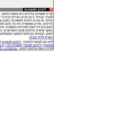
ליסינג למשאיות
קניית משאיות בליסינג היא אופנה חדשה.
לצורכי עבודה. כיום הבינו חברות רבות כי
וגדלה. אז מה זה ליסינג למשאיות. כמובן
הליסינג. מכיוון שמשאית היא כלי מעט מור
המערכות הדרושות לפעילות המשאית: שירו
במשך שישים חודשים שהם חמש שנים. עם 
השוק. הצטרפו גם אתם לעסקה המשתלמת 
חזרה לדף הבית
לחץ כאן להצעה לעסקת :
ליסינג לעסקים
|
והסעות
|
ליסינג תפעולי
|
השכרת רכב
|
ביט
למידע נוסף בתחום ליסינג :
וויקיפדיה – לי