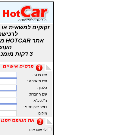
זקוקים למשאית או 
לרכישת
אתר
העוש
3 דקות מזמנכם וחברות הליסינג יצרו איתכם קשר באופן ישיר
פרטים אישיים
שם פרטי :
שם משפחה :
טלפון :
שם החברה:
ח"פ/ ע"מ:
דואר אלקטרוני :
מיקום :
את הטופס הפנו 
לוי שטראוס