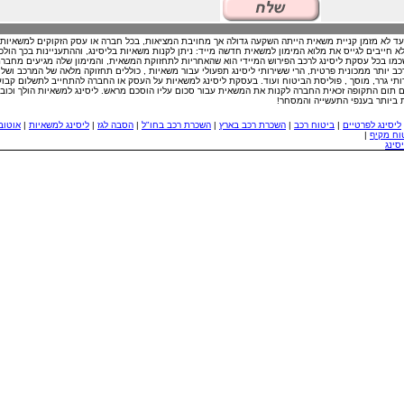
 עד לא מזמן קניית משאית הייתה השקעה גדולה אך מחויבת המציאות, בכל חברה או עסק הזקוקים למשאיות
 לא חייבים לגייס את מלוא המימון למשאית חדשה מייד: ניתן לקנות משאיות בליסינג, וההתעניינות בכך הולכ
 שכמו בכל עסקת ליסינג לרכב הפירוש המיידי הוא שהאחריות לתחזוקת המשאית, והמימון שלה מגיעים מחבר
כב יותר ממכונית פרטית, הרי ששירותי ליסינג תפעולי עבור משאיות , כוללים תחזוקה מלאה של המרכב ושל
תי גרר, מוסך , פוליסת הביטוח ועוד. בעסקת ליסינג למשאיות על העסק או החברה להתחייב לתשלום קבוע
תום התקופה זכאית החברה לקנות את המשאית עבור סכום עליו הוסכם מראש. ליסינג למשאיות הולך וכוב
ביותר בענפי התעשייה והמסחר!
ליסינג לפרטיים
|
ביטוח רכב
|
השכרת רכב בארץ
|
השכרת רכב בחו"ל
|
הסבה לגז
|
ליסינג למשאיות
|
אוטוב
וח מקיף
|
סינג