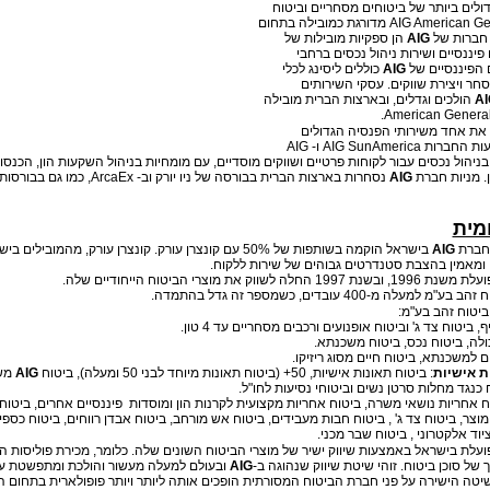
לים ביותר של ביטוחים מסחריים וביטוח
לתעשייה וחברת AIG American General מדורגת כמובילה בתחום
, חברות של
AIG
הן ספקיות מובילות של
פיננסיים ושירות ניהול נכסים ברחבי
 הפיננסיים של
AIG
כוללים ליסינג לכלי
סחר ויצירת שווקים. עסקי השירותים
AI
הולכים וגדלים, ובארצות הברית מובילה
את אחד משירותי הפנסיה הגדולים
בארצות הברית, באמצעות החברות AIG SunAmerica ו- AIG
בילה בניהול נכסים עבור לקוחות פרטיים ושווקים מוסדיים, עם מומחיות בניהול השקעות הון, הכנסו
. מניות חברת
AIG
נסחרות בארצות הברית בבורסה של ניו יורק וב- caEx
מית
 חברת
AIG
בישראל הוקמה בשותפות של 50% עם קונצרן עורק. קונצרן עורק, מהמובילים 
ול, ומאמין בהצבת סטנדרטים גבוהים של שירות ללקוח.
ווק את מוצרי הביטוח הייחודיים שלה.
בע"מ למעלה מ-400 עובדים, כשמספר זה גדל בהתמדה.
יטוח זהב בע"מ:
, ביטוח צד ג' וביטוח אופנועים ורכבים מסחריים עד 4 טון.
ולה, ביטוח נכס, ביטוח משכנתא.
ים למשכנתא, ביטוח חיים מסוג ריזיקו.
ת אישיות
: ביטוח תאונות אישיות, 50+ (ביטוח תאונות מיוחד לבני 50 ומעלה), ביטוח
AIG
מש
 כנגד מחלות סרטן נשים וביטוחי נסיעות לחו"ל.
וח אחריות נושאי משרה, ביטוח אחריות מקצועית לקרנות הון ומוסדות פיננסיים אחרים, ביטו
מוצר, ביטוח צד ג' , ביטוח חבות מעבידים, ביטוח אש מורחב, ביטוח אבדן רווחים, ביטוח כספי
וד אלקטרוני , ביטוח שבר מכני.
עלת בישראל באמצעות שיווק ישיר של מוצרי הביטוח השונים שלה. כלומר, מכירת פוליסות ה
ך של סוכן ביטוח. זוהי שיטת שיווק שנהוגה ב-
AIG
ובעולם למעלה מעשור והולכת ומתפשטת עם
יטה הישירה על פני חברת הביטוח המסורתית הופכים אותה ליותר ויותר פופולארית בתחום הב