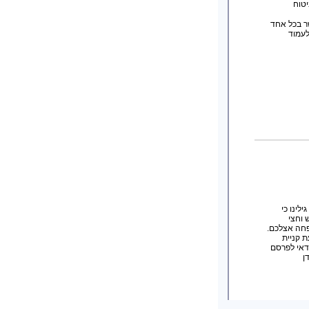
יטוח
ר בכל אחד
לעמוד
נו גילינו כי
א רציניות.10% קנס ועוד חודש וחצי
פחה אצלכם.
 קניית
דאי לפרסם
ן