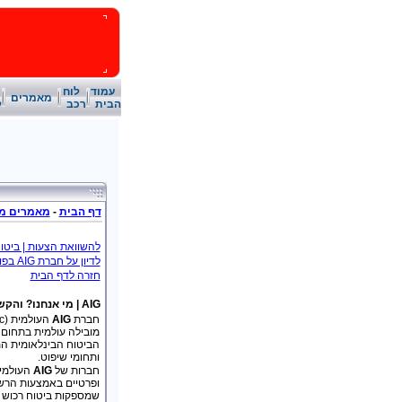
עמוד
לוח
מאמרים
הבית
רכב
ל
דף הבית
-
מאמרים מק
להשוואת הצעות | ביטו
לדיון על חברת AIG בפורום רכב
חזרה לדף הבית
AIG | מי אנחנו? והקשר המקומי
חברת
AIG
מובילה עולמית בתחום 
ותחומי שיפוט.
חברות של
AIG
העולמית
ופרטיים באמצעות הרשת
שמספקות ביטוח רכוש ו