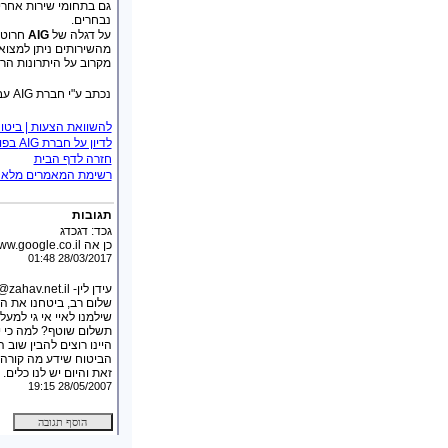
גם בתחומי שירות אחרי
נבחרים.
על דגלה של
AIG
חרוטי
מהשירותים ניתן למצוא
מקרוב על היתרונות הר
נכתב ע"י חברת AIG עבור אתר .
להשוואת הצעות | ביטו
לדיון על חברת AIG בפורום רכב
חזרה לדף הבית
רשימת המאמרים מלאה (ה
תגובות
גכד
:
דגכדג
כן אה https://www.google.co.il/
28/03/2017 01:48
עידן לין- ri@zahav.net.il
תשלום שוטף? למה כי י
היינו רוצים להבין שו
הביטוח שידע מה קורה 
זאת והיום יש לנו כלים.
28/05/2007 19:15