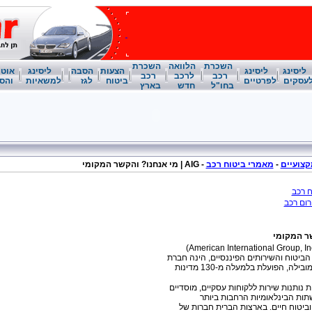
השכרת
הלוואה
השכרת
ליסינג
ליסינג
הצעות
הסבה
ליסינג
אוטו
רכב
לרכב
רכב
עסקים
לפרטיים
ביטוח
לגז
למשאיות
והס
בחו"ל
חדש
בארץ
צועיים
-
מאמרי ביטוח רכב
-
AIG | מי אנחנו? והקשר המקומי
ח רכב
העולמית (American International Group, Inc)
הביטוח והשירותים הפיננסיים, הינה חברת
הביטוח הבינלאומית המובילה, הפועלת בלמעלה מ-130 מדינות
 נותנות שירות ללקוחות עסקיים, מוסדיים
ות הבינלאומיות הרחבות ביותר
ביטוח חיים. בארצות הברית חברות של