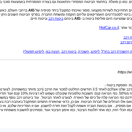
ם. כמו כן פועלת בתחומי הביטוח המסחרי והתאונות גם בצורה המסורתית באמצעות סוכני ב
ם התחייבות לשירות מקצועי, מסור ואיכותי כמקובל ביתר סניפיה של
AIG
ברחבי העולם, כאש
 ביטוי לסטנדרטים האמריקאים עליהם הוקמה ומושתת החברה. בפרקי הביטוח השונים ניתן 
בים שמציעה היום פוליסת ביטוח ב-
AIG
בינהם
ביטוח רכב
וביטוח חיים.
HotCar.co.il
ח רכב
שכרת רכב בחו"ל, ליסינג, השכרה, ביטוח רכב, הנעה בגז, ליסינג תפעולי)
:
הפסקת ביטוח -
שלום רב, ביטחנו את הרכב שלנו אצלכם.לאחר 3.5 חודשים החלטנו למכור את הרכב (רכב מיותר במשפחה). לצער
שילמנו לאיי אי גי למעלה מ50%. כפי הנראה קנס. תשובות טלפוניות שקיבלנו נשמעו ל
דכם כפי הנראה קלה על כיסו של האזרח. לצערנו לאחר הביטול . עוד ביטחנו רכב נוסף במש
ב האם אלו הנהלים של חברות הביטוח. אם כן, כדאי שהאזרח התמים המתקבל באהבה רבה בעת
אם מפסיק... אם בטעות הגביה אשמח לקבל זאת חזרה לחשבון. אם זו המדיניות שלכם, אז כ
 כמו הכלי הזה, כמו אתר תלונות הציבור, כמו אימון הציבור.ועוד. ממתינים לתשובה משפחת עיד