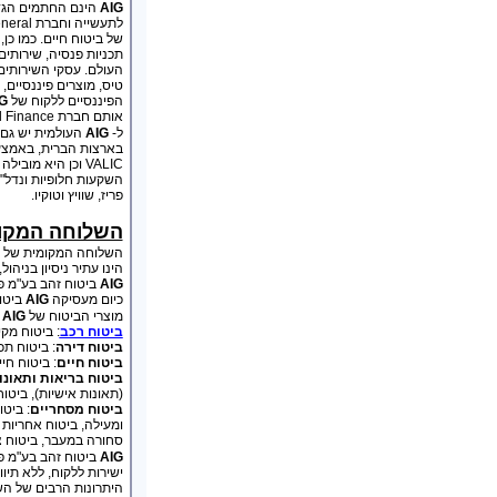
AIG
הינם החתמים הגדו
של ביטוח חיים. כמו כן
תכניות פנסיה, שירותים 
העולם. עסקי השירותים
טיס, מוצרים פיננסיים, 
הפיננסיים ללקוח של
G
אותם חברת American General Finance.
ל-
AIG
העולמית יש גם 
VALIC וכן היא מו
השקעות חלופיות ונדל"ן
פריז, שוויץ וטוקיו.
השלוחה המקו
השלוחה המקומית של
הינו עתיר ניסיון בניה
AIG
ביטוח זהב בע"מ פועלת משנת 1996, ובשנת 1997 החלה לש
כיום מעסיקה
AIG
ביטוח זהב 
מוצרי הביטוח של
AIG
ב
ביטוח רכב
: ביטוח מקיף
ביטוח דירה
: ביטוח תכ
ביטוח חיים
: ביטוח חי
ביטוח בריאות ותאונו
(תאונות אישיות), ביטוח
ביטוח מסחריים
: ביט
ומעילה, ביטוח אחריות 
סחורה במעבר, ביטוח צי
AIG
ביטוח זהב בע"מ פו
ישירות ללקוח, ללא תיוו
היתרונות הרבים של הש