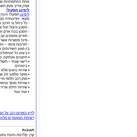
אחת ההתמחויות ש
אמין,אדיב ומתן תשומ
ליסינג תפעולי
ליסינג
תפעולי הינה השכרה ארוכת טוו
סקאי
. יתרונותיה ה
- כל ניהול צי הרכב
- חסכון וניצול יעי
- חסכון בכח אדם וש
- תזרים מזומנים קב
- פינוי מסגרות אשר
- יתרונות מיסוי –
בין מגוון השירותים 
• ביצוע כל הטיפולי
• תיקונים ואחזקה, כ
• רישוי שנתי – תשלו
• ביטוחים.
• שירות נהגים מלא 
• מוקד טלפוני 24 שעות ביממה.
• מתן רכב חלופי מיי
• שירותי מוסך וטיפ
• שירותי חילוץ וגרירה בפרי
• ועוד ועוד.
לדיון בפורום רכב על ח
רשימת המאמרים מלאה (ה
תגובות
קרן
:
קלדנות והזנת נתונ