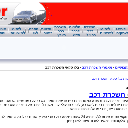
השכרת
הלוואה
השכרת
ליסינג
ליסינג
הצעות
הסבה
ליסינג
אוטו
רכב
לרכב
רכב
עסקים
לפרטיים
ביטוח
לגז
למשאיות
והס
בחו"ל
חדש
בארץ
צועיים
-
מאמרי השכרת רכב
-
בלו סקאי השכרת רכב
ברת בלו סקאי השכרת רכב
ב
השכרת רכב
ינה חברה צעירה ורעננה המשכירה רכבים חדישים ושמה דגש רב על רמת שירות גבוהה . חב
רכבים למכירה, רכבים להשכרה, ליסינג תפעולי ועוד. מגוון כלי הרכב של החברה הוא רחב יח
בים מסחריים , רכבי מנהלים ומכוניות פאר .
חברת השכרת רכב בלו סקאי נותנת שירות ללקוחותיה 24 שעות ביממה בכל רחבי הארץ. אנחנו בבלו סקאי ש
 שלקוחותינו ימשיכו לעבוד איתנו לאורך זמן.