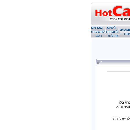
ליסינג
מכרזים
בוסים
לחברות
להשכרת
עות
גדולות
רכב
רת בלו
סית והוא
מנו לנו לדגש להיות