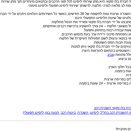
ל חברת
בלו סקאי
היא מתן שירותי ליסינג לכל סוגי הרכבים ובתנאים מיוחדים תוך מתן שירות
ת לב מלאה לצרכי הלקוח. לרשותך שירותי ליסינג תפעולי וליסינג מימוני.
ח לתקופה של 36 חודשים, כאשר כל השירותים הנלווים ניתנים על ידי חברת
בולטים של שיטת הליסינג התפעולי הינם:
 מתבצע על ידי חברת
בלו סקאי
ומוריד את הנטל מהלקוח.
ל של משאבי הלקוח – אין צורך להשקיע ברכישת רכבים ואחזקתם.
עות עבודה רבות בתחזוק ותפעול.
וע והפחתת סיכוני ירידת ערך בעת מימוש הרכבים.
אי בנקאי וניצולן לשם הפעילות העיקרית של הלקוח.
 הקטנת חבות המס השוטפת.
הניתנים על-ידי חברת
בלו סקאי
ניתן למנות:
ם השוטפים בהתאם להוראות היצרן.
ולל פחחות ו
צבע
.
ם וביצוע.
בכל חלקי הארץ.
דית.
ולים בפריסה ארצית.
סה ארצית – 24 שעות ביממה.
ברת בלו סקאי השכרת רכב
שכרת רכב בחו"ל, ליסינג, השכרה, ביטוח רכב, הנעה בגז, ליסינג תפעולי)
ים מהבית!