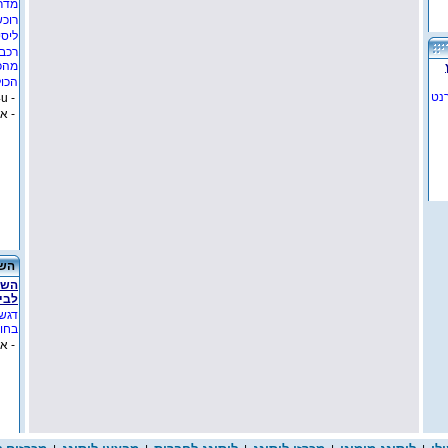
מדרי
רוכש
ליסי
רכב 
מהכ
הכול
נט
- lease4u
- א
השכ
השכ
לבי
דגש
בחו"
- א