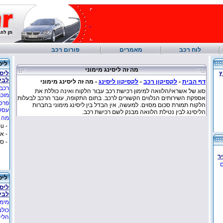
לוח רכב
מאמרים
פורום רכב
ליס
מה זה ליסינג מימוני
ץ
ליסי
לבי
דף הבית
-
לקסיקון רכב
-
לקסיקון ליסינג
-
מה זה ליסינג מימוני
רכבי
סוג של אשראי/הלוואה למימון רכישת רכב עבור הלקוח ואינה כוללת את
מוכ
אספקת השירותים הנלווים הקשורים לרכב. בתום התקופה, עובר הרכב לבעלות
פרסו
הלקוח תמורת סכום מסוים. למעשה, אין הבדל בין ליסינג מימוני בחברות
עסקך
הליסינג לבין נטילת הלוואה מבנק לשם רכישת רכב.
מה ב
- lease4u
- א
- ס
ר
ם
ליס
ליסי
לבי
מימו
כולם
הליס