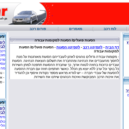
לוח רכב
מאמרים
פורום רכב
ליס
הסעות פועלים/ הסעות למקומות עבודה
ץ
ליסי
לבי
דף הבית
-
לקסיקון רכב
-
לקסיקון הסעות
-
הסעות פועלים/ הסעות
רכבי
למקומות עבודה
מוכ
- מקומות עבודה גדולים נוהגים לארגן לעובדיהם הסעות מאורגנות על מנת
פרסו
לחסוך מהעובדים את הנהיגה ומהחברה את תשלום הוצאות הנהיגה. הסעות
עסקך
עובדים כרוכות בחוזה לטווח ארוך, כך שחברת ההסעות תתפנה למתן השירות
מה ב
כל בוקר וכל ערב ללא יוצא מן הכלל. כאשר חותמים חוזה עם חברת ההסעה
להסעות של עובדי חברה – יש לוודא מראש מספר נקודות איסוף וכן להגדיר
- lease4u
את איכות הרכב המבוקשת ואיכות הנהגים שיתנו את השירות.
- א
- ס
ר
ם
ליס
ליסי
לבי
מימו
כולם
הליס