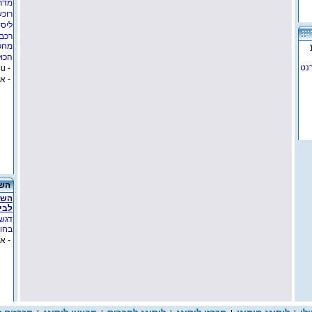
מדרי
רוכש
ליסי
רכב 
מהכ
הכול
נט
- lease4u
- א
השכ
השכ
לבי
דגש
בחו"
- א